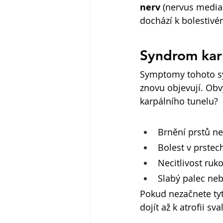
nerv
 (nervus media
dochází k bolestivé
Syndrom karp
Symptomy tohoto sy
znovu objevují. Obvy
karpálního tunelu? 
Brnění prstů n
Bolest v prstec
Necitlivost ruk
Slabý palec ne
Pokud nezačnete ty
dojít až k atrofii sva