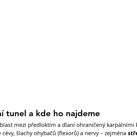
ní tunel a kde ho najdeme
oblast mezi předloktím a dlaní ohraničený karpálními 
 cévy, šlachy ohybačů (flexorů) a nervy – zejména 
stř