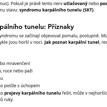
nus). Pokud je právě tento nerv 
utlačovaný
 nebo 
po
mu stavu: 
syndromu karpálního tunelu (SKT)
.
álního tunelu: Příznaky
ndromu se začínají objevovat pomalu, postupně. Mizí
kle jsou horší v noci. 
Jak poznat karpální tunel
, r
ebo mravenčení
h, ruce nebo paži
ou
bo potíže s úchopem
to 
projevy karpálního tunelu
 řešit, může v nejhorší
lů ruky.