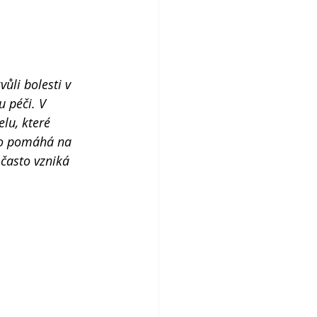
ůli bolesti v 
 péči. V 
lu, které 
 co pomáhá na 
často vzniká 