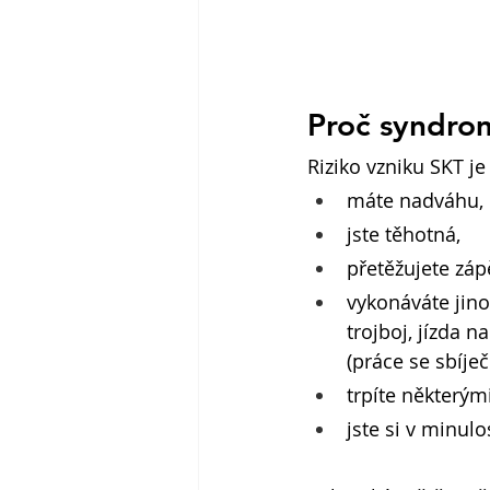
Proč syndrom
Riziko vzniku SKT je
máte nadváhu,
jste těhotná,
přetěžujete záp
vykonáváte jino
trojboj, jízda n
(práce se sbíje
trpíte některým
jste si v minulo