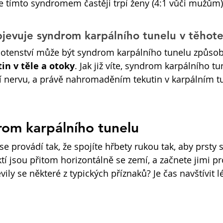
 že tímto syndromem častěji trpí ženy (4:1 vůči mužům)
bjevuje syndrom karpálního tunelu v těhote
ěhotenství může být syndrom karpálního tunelu způso
in v těle a otoky
. Jak již víte, syndrom karpálního tu
ní nervu, a právě nahromaděním tekutin v karpálním t
rom karpálního tunelu
se provádí tak, že spojíte hřbety rukou tak, aby prsty
tí jsou přitom horizontálně se zemí, a začnete jimi pro
vily se některé z typických příznaků? Je čas navštívit l