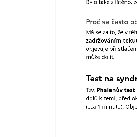
Bylo také zjištěno,
Proč se často o
Má se za to, že v t
zadržováním tekut
objevuje při stlače
může dojít.
Test na synd
Tzv. 
Phalenův test 
dolů k zemi, předlok
(cca 1 minutu). Obje