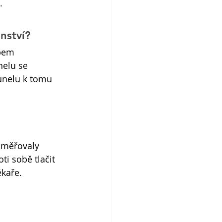
.
nství? 
bem 
nelu se 
unelu k tomu 
 směřovaly 
ti sobě tlačit 
ékaře.