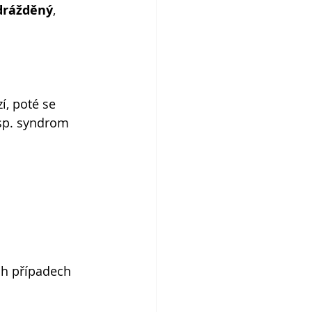
drážděný
, 
, poté se 
esp. syndrom 
ch případech 