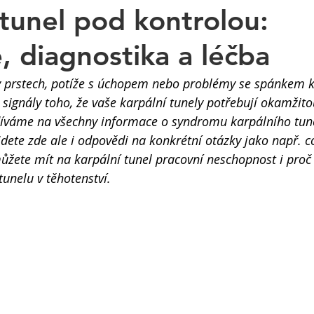
 tunel pod kontrolou:
, diagnostika a léčba
 v prstech, potíže s úchopem nebo problémy se spánkem kv
 signály toho, že vaše karpální tunely potřebují okamžitou
íváme na všechny informace o syndromu karpálního tune
jdete zde ale i odpovědi na konkrétní otázky jako např.
můžete mít na karpální tunel pracovní neschopnost i proč 
unelu v těhotenství.