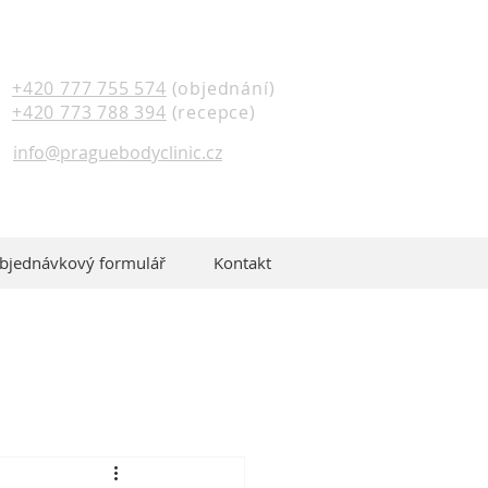
+420 777 755 574
(objednání)
+420 773 788 394
(recepce)
info@praguebodyclinic.cz
bjednávkový formulář
Kontakt