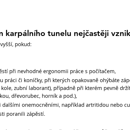
 karpálního tunelu nejčastěji vzni
 vyšší, pokud:
ěstí při nevhodné ergonomii práce s počítačem,
u práci či koníčky, při kterých opakovaně ohýbáte zápě
a kole, zubní laborant), případně při kterém pevně drží
čkou, dřevorubec, horník a pod.),
i dalšími onemocněními, například artritidou nebo c
sti poranili zápěstí.