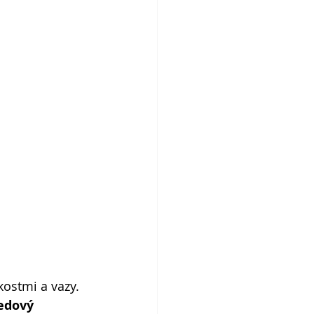
kostmi a vazy. 
edový 