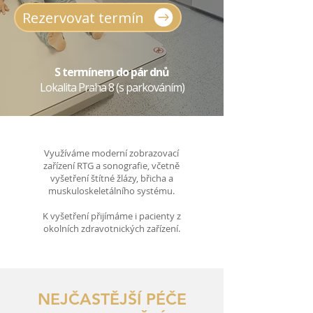
Rezervovat termín
S termínem do pár dnů
Lokalita Praha 8 (s parkováním)
Využíváme moderní zobrazovací
zařízení RTG a sonografie, včetně
vyšetření štítné žlázy, břicha a
muskuloskeletálního systému.
K vyšetření přijímáme i pacienty z
okolních zdravotnických zařízení.
NEJČASTĚJŠÍ PÉČE