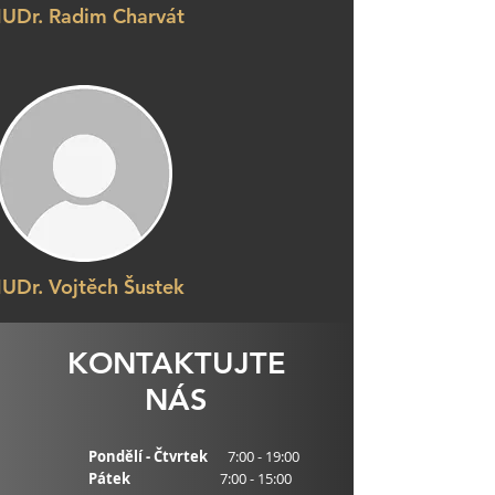
UDr. Radim Charvát
UDr. Vojtěch Šustek
KONTAKTUJTE
NÁS
Pondělí - Čtvrtek
7:00 - 19:00
Pátek
7:00 - 15:00