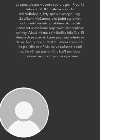
Je specialistou v oboru radiologie. Před 13
lety stál MUDr. Palička u zrodu
teleradiologie, kdy spolu s kolegou Ing.
Zdeňkem Křečanem jako jedni z prvních
odborníků na tuto problematiku začali
přenášet a vzdáleně popisovat skiagrafické
snímky. Aktuálně má síť několika lékařů a 15
klinických pracovišť, které popisují snímky na
dálku. Svou praxi si MUDr. Palička stále drží,
na poliklinice v Písku se v současné době
nadále věnuje pacientům, kteří potřebují
ultrazvuková či rentgenová vyšetření.