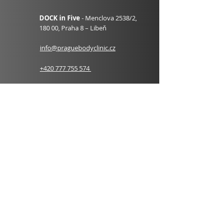
DOCK in Five
- Menclova 2538/2,
180 00,
Praha 8 – Libeň
info@praguebodyclinic.cz
+420 777 755 574
OBJEDNÁVKOVÝ
FORMULÁŘ