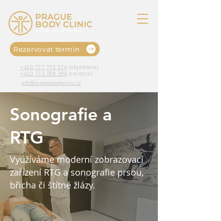
Rezervovat termín
+420 777 755 574
(objednání)
+420 773 788 394
(recepce)
info@praguebodyclinic.cz
Sonografie a
RTG
Využíváme moderní zobrazovací
zařízení RTG a sonografie prsou,
břicha či štítné žlázy.