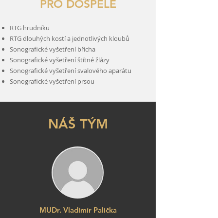
PRO DOSPĚLÉ
RTG hrudníku
RTG dlouhých kostí a jednotlivých kloubů
S
onografické vyšetření břicha
Sonografické vyšetření štítné žlázy
Sonografické vyšetření svalového aparátu
Sonografické vyšetření prsou
NÁŠ TÝM
MUDr. Vladimír Palička