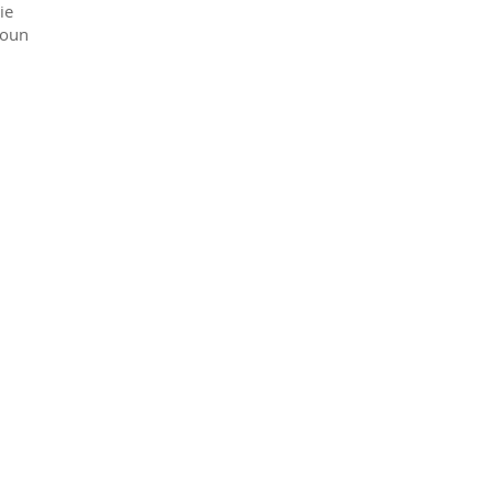
ie
roun