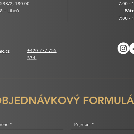
538/2, 180 00
7:00 - 
8 – Libeň
Pát
7:00 - 
+420 777 755
ic.cz
574
OBJEDNÁVKOVÝ FORMULÁ