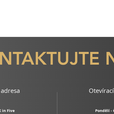
NTAKTUJTE 
 adresa
Otevírac
 in Five
Pondělí -