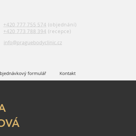
+420 777 755 574
(objednání)
+420 773 788 394
(recepce)
info@praguebodyclinic.cz
bjednávkový formulář
Kontakt
A
KOVÁ