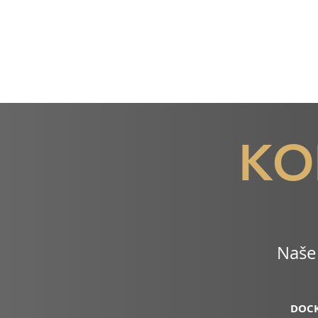
KO
Naše
DOCK