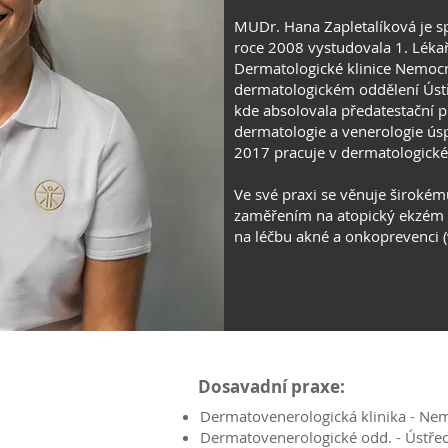
MUDr. Hana Zapletalíková je sp
roce 2008 vystudovala 1. Lékař
Dermatologické klinice Nemocn
dermatologickém oddělení Ústř
kde absolovala předatestační p
dermatologie a venerologie úsp
2017 pracuje v dermatologick
Ve své praxi se věnuje širokém
zaměřením na atopický ekzém a
na léčbu akné a onkoprevenci 
Dosavadní praxe:
Dermatovenerologická klinika - Ne
Dermatovenerologické odd. - Ústře