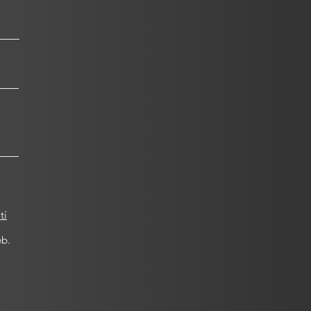
tí
eb.