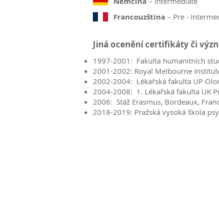
Němčina
– Intermediate
Francouzština
– Pre - Interme
Jiná ocenění certifikáty či vý
1997-2001: Fakulta humanitních stud
2001-2002: Royal Melbourne Institute
2002-2004: Lékařská fakulta UP Ol
2004-2008: 1. Lékařská fakulta UK P
2006: Stáž Erasmus, Bordeaux, Franc
2018-2019: Pražská vysoká škola psyc