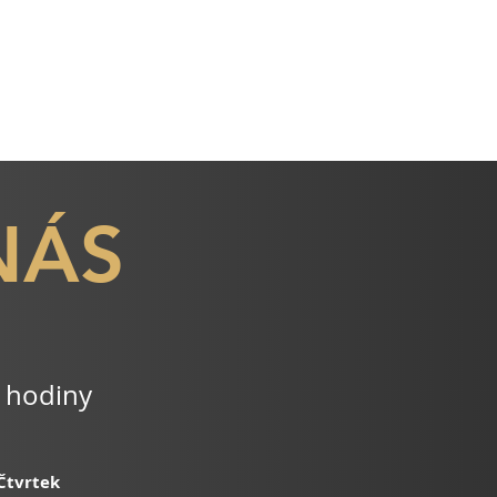
NÁS
í hodiny
 Čtvrtek