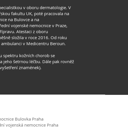
ecialistkou v oboru dermatologie. V
skou fakultu UK, poté pracovala na
ice na Bulovce a na
ední vojenské nemocnice v Praze,
řípravu. Atestaci z oboru
ěšně složila v roce 2016. Od roku
é ambulanci v Medicentru Beroun.
u spektru kožních chorob se
 jeho šetrnou léčbu. Dále pak rovněž
(vyšetření znamének).
mocnice Bulovka Praha
dní vojenská nemocnice Praha