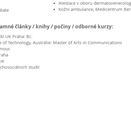
Atestace v oboru dermatovenerolog
Kožní ambulance, Medicentrum Be
diate
znamné články / knihy / počiny / odborné kurzy:
ií UK Praha: Bc.
 of Technology, Austrálie: Master of Arts in Communications
omouc
raha
ie
hosociálních studií